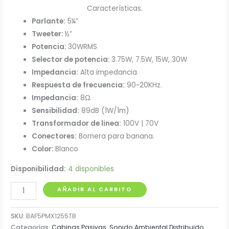
Características.
Parlante:
5¼”
Tweeter:
½”
Potencia:
30WRMS
Selector de potencia:
3.75W, 7.5W, 15W, 30W
Impedancia:
Alta impedancia.
Respuesta de frecuencia:
90~20KHz.
Impedancia:
8Ω.
Sensibilidad:
89dB (1W/1m)
Transformador de linea:
100V | 70V
Conectores:
Bornera para banana.
Color:
Blanco
Disponibilidad:
4 disponibles
Unidad
AÑADIR AL CARRITO
Cabina
Blanca
SKU:
BAF5PMX1255TB
5"
Categorías:
Cabinas Pasivas
,
Sonido Ambiental Distribuido