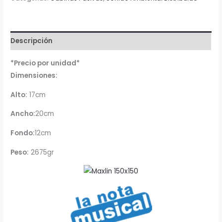
3.75W
Maxlin
cantidad
Descripción
*Precio por unidad*
Dimensiones:
Alto:
17cm
Ancho:
20cm
Fondo:
12cm
Peso:
2675gr