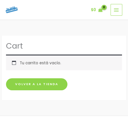
Ir
$
0
al
contenido
Cart
Tu carrito está vacío.
VOLVER A LA TIENDA