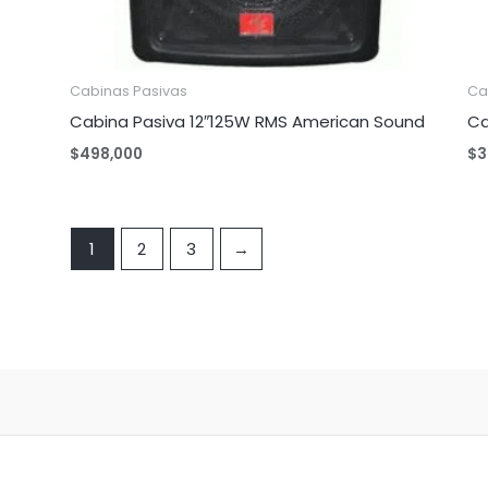
Cabinas Pasivas
Ca
Cabina Pasiva 12″125W RMS American Sound
Ca
$
498,000
$
3
1
2
3
→