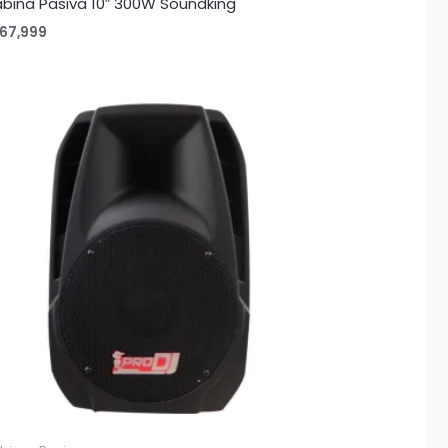
bina Pasiva 10″ 300W Soundking
67,999