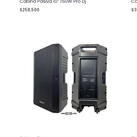
Cabina Pasiva 10″ 150W Pro Dj
Ca
$
258,500
$
3