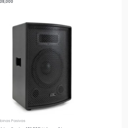
38,000
binas Pasivas