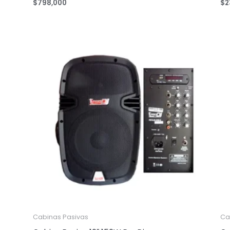
$
798,000
$
2
Cabinas Pasivas
Ca