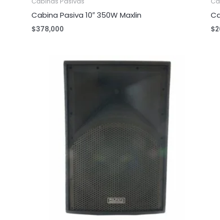
Cabinas Pasivas
Ca
Cabina Pasiva 10″ 350W Maxlin
Ca
$
378,000
$
2