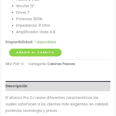
Woofer 12″.
Driver 1″.
Potencia: 150W.
Impedancia: 8 Ohm.
Amplificador clase A B.
Disponibilidad:
1 disponibles
Cabina
AÑADIR AL CARRITO
Pasiva
SKU:
PSR-12
Categoría:
Cabinas Pasivas
12"
150W
Pro
Dj
Descripción
cantidad
El altavoz Pro DJ reúne diferentes caracteristicas las
cuales satisfacen a los clientes más exigentes; en calidad;
potencia; tecnologia y precio.