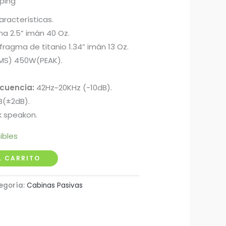
pping
aracterísticas.
na 2.5” imán 40 Oz.
fragma de titanio 1.34” imán 13 Oz.
MS) 450W(PEAK).
cuencia:
42Hz~20KHz (-10dB).
(±2dB).
k speakon.
ibles
L CARRITO
egoría:
Cabinas Pasivas