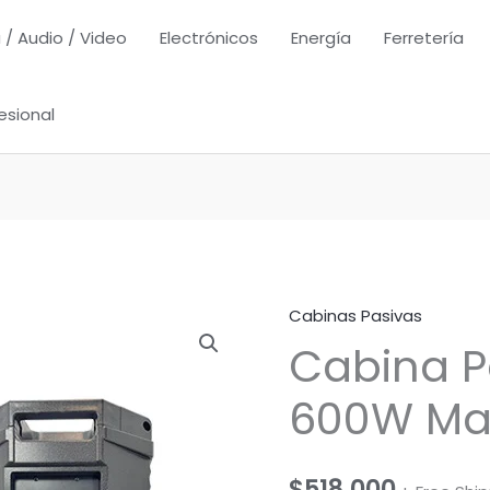
 / Audio / Video
Electrónicos
Energía
Ferretería
esional
Cabinas Pasivas
Cabina P
600W Max
$
518,000