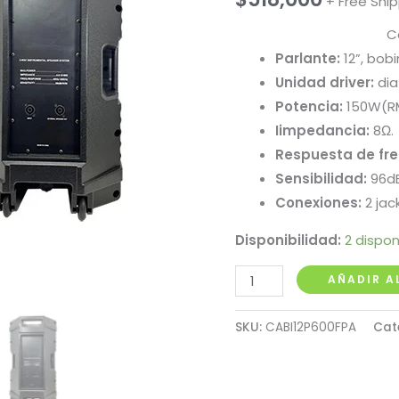
+ Free Shi
C
Parlante:
12”, bobi
Unidad driver:
dia
Potencia:
150W(R
Iimpedancia:
8Ω.
Respuesta de fre
Sensibilidad:
96dB
Conexiones:
2 jac
Disponibilidad:
2 dispon
Cabina
AÑADIR A
Pasiva
12"
SKU:
CABI12P600FPA
Cat
600W
Maxlin
cantidad