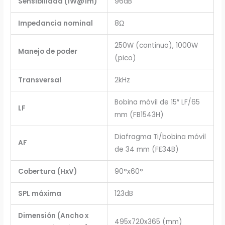
Sensibilidad (1W@1m)
96dB
Impedancia nominal
8Ω
250W (continuo), 1000W
Manejo de poder
(pico)
Transversal
2kHz
Bobina móvil de 15″ LF/65
LF
mm (FB1543H)
Diafragma Ti/bobina móvil
AF
de 34 mm (FE34B)
Cobertura (HxV)
90°x60°
SPL máxima
123dB
Dimensión (Ancho x
495x720x365 (mm)