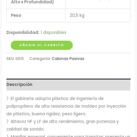
Alto x Profundidad)
Peso
20,5 kg
Disponibilidad:
1 disponibles
Cabina
AÑADIR AL CARRITO
Pasiva
SKU:
KB15
Categoría:
Cabinas Pasivas
15"
350W
RMS
Soundking
Descripción
cantidad
〉
El gabinete adopta plástico de ingeniería de
polipropileno de alta resistencia de moldeo por inyección
de plástico, buena rigidez, peso ligero.
〉
Altavoz HF y LF de alto rendimiento, gran potencia y
calidad de sonido;
〉
Manillar especial, conveniente para transitar; presenta un