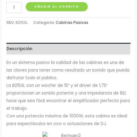
Cabina
AÑADIR AL CARRITO
Pasiva
15"
SKU:
B215XL
Categoría:
Cabinas Pasivas
350w
Behringer
cantidad
Descripción
En un sistema pasivo la calidad de las cabinas es una de
las claves para tener como resultado un sonido que pueda
disfrutar todo el público.
La B215XL con un woofer de 15″ y el driver de 1,75″
proporcionan un sonido potente y una impedancia de 8Ω
hace que sea fácil encontrar el amplificador perfecto para
el trabajo.
Con una potencia máxima de 1000W, esta cabina es ideal
para espectáculos en vivo o actuaciones de DJ.