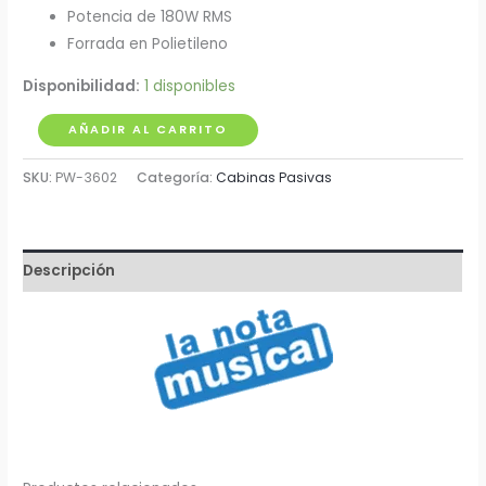
Potencia de 180W RMS
Forrada en Polietileno
Disponibilidad:
1 disponibles
Cabina
AÑADIR AL CARRITO
Pasiva
SKU:
PW-3602
Categoría:
Cabinas Pasivas
12"
180W
en
Madera
Descripción
cantidad