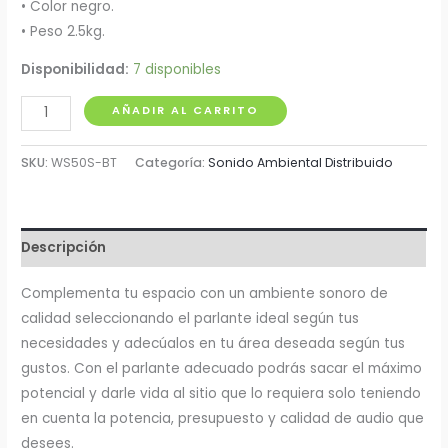
• Color negro.
• Peso 2.5kg.
Disponibilidad:
7 disponibles
Unidad
AÑADIR AL CARRITO
Cabina
5"
SKU:
WS50S-BT
Categoría:
Sonido Ambiental Distribuido
30W
Pro
DJ
Descripción
cantidad
Complementa tu espacio con un ambiente sonoro de
calidad seleccionando el parlante ideal según tus
necesidades y adecúalos en tu área deseada según tus
gustos. Con el parlante adecuado podrás sacar el máximo
potencial y darle vida al sitio que lo requiera solo teniendo
en cuenta la potencia, presupuesto y calidad de audio que
desees.