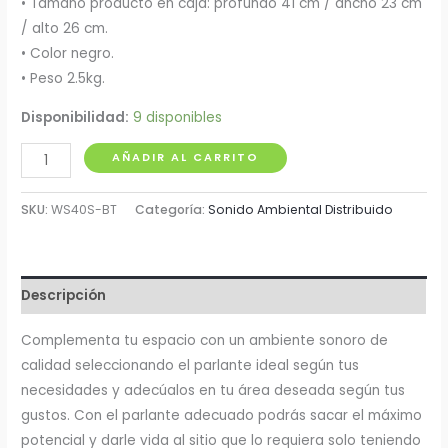
• Tamaño producto en caja: profundo 41 cm / ancho 23 cm
/ alto 26 cm.
• Color negro.
• Peso 2.5kg.
Disponibilidad:
9 disponibles
Cabina
AÑADIR AL CARRITO
Sonido
Ambiental
SKU:
WS40S-BT
Categoría:
Sonido Ambiental Distribuido
4"
por
Unidad
Descripción
Pro
Dj
Complementa tu espacio con un ambiente sonoro de
WS40S-
calidad seleccionando el parlante ideal según tus
BT
necesidades y adecúalos en tu área deseada según tus
cantidad
gustos. Con el parlante adecuado podrás sacar el máximo
potencial y darle vida al sitio que lo requiera solo teniendo