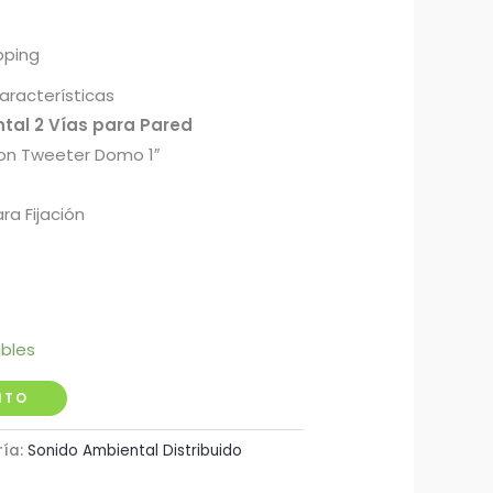
pping
aracterísticas
tal 2 Vías para Pared
on Tweeter Domo 1″
ra Fijación
ibles
ITO
ría:
Sonido Ambiental Distribuido