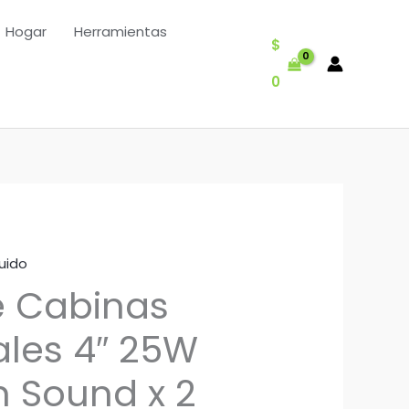
Hogar
Herramientas
$
0
uido
e Cabinas
les 4″ 25W
 Sound x 2