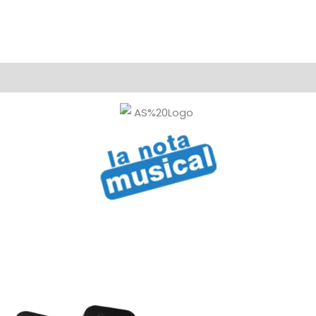
4"
25W
American
Sound
x
2
cantidad