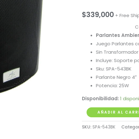
$
339,000
+ Free Shi
C
Parlantes Ambien
Juego Parlantes c
Sin Transformador
Incluye: Soporte pa
Sku: SPA-543BK
Parlante Negro 4″
Potencia: 25W
Disponibilidad:
1 dispon
Pareja
AÑADIR AL CARR
de
SKU:
SPA-543BK
Catego
Cabinas
Ambientales