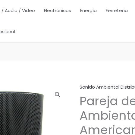
 / Audio / Video
Electrónicos
Energía
Ferretería
esional
Sonido Ambiental Distrib
Pareja d
Ambienta
American