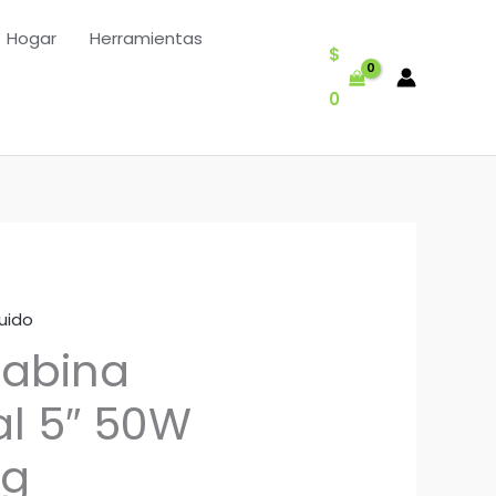
Hogar
Herramientas
$
0
uido
Cabina
l 5″ 50W
ng