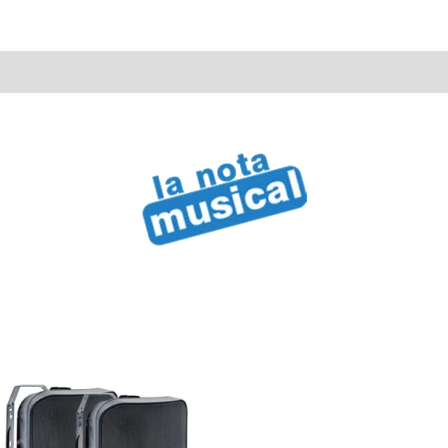
50W
Soundking
cantidad