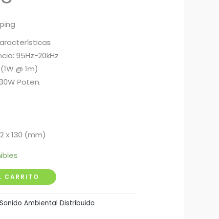
pping
aracterísticas
cia: 95Hz-20kHz
B (1W @ 1m)
 30W Poten.
52 x 130 (mm)
ibles
L CARRITO
Sonido Ambiental Distribuido