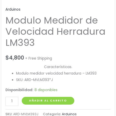
Arduinos
Modulo Medidor de
Velocidad Herradura
LM393
$
4,800
+ Free Shipping
Características.
Modulo medidor velocidad herradura – LM393
SKU: ARD-MVLM393*J
Disponibilidad:
8 disponibles
Modulo
AÑADIR AL CARRITO
Medidor
de
SKU:
ARD-MVLM393J
Categoría:
Arduinos