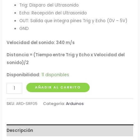
Trig: Disparo del Ultrasonido
Echo: Recepción del Ultrasonido
OUT: Salida que integra pines Trig y Echo (0V – 5V)
GND
Velocidad
del sonido: 340 m/s
Distancia = (Tiempo entre Trig y Echo x Velocidad del
sonido)/2
Disponibilidad:
11 disponibles
Arduino
AÑADIR AL CARRITO
Modulo
Ultrasónico
SKU:
ARD-SRF05
Categoría:
Arduinos
ARD-
SRF05
cantidad
Descripción