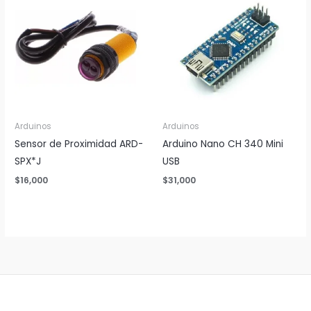
Arduinos
Arduinos
Sensor de Proximidad ARD-
Arduino Nano CH 340 Mini
SPX*J
USB
$
16,000
$
31,000