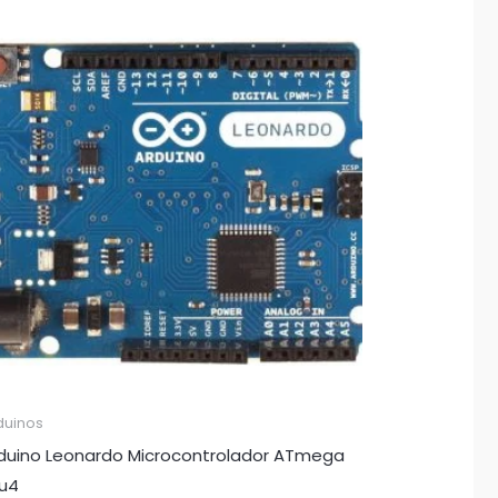
duinos
duino Leonardo Microcontrolador ATmega
u4