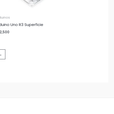
duinos
duino Uno R3 Superficie
2,500
→