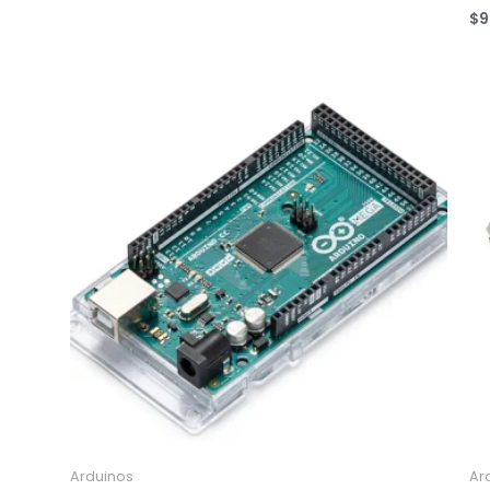
$
9
Arduinos
Ar