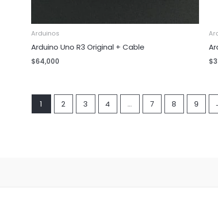
Arduinos
Ar
Arduino Uno R3 Original + Cable
Ar
$
64,000
$
3
1
2
3
4
…
7
8
9