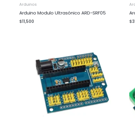
Arduinos
Ar
Arduino Modulo Ultrasónico ARD-SRF05
Ar
$
11,500
$
3