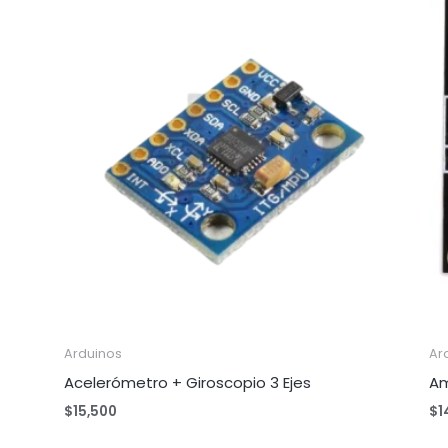
Arduinos
Ar
Acelerómetro + Giroscopio 3 Ejes
Am
$
15,500
$
1