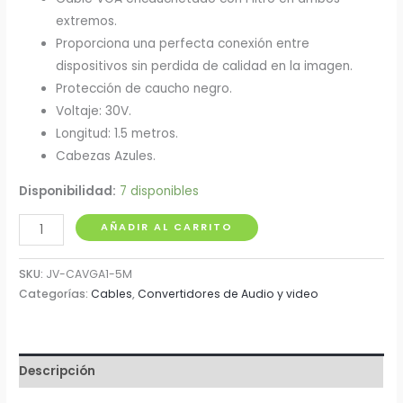
extremos.
Proporciona una perfecta conexión entre
dispositivos sin perdida de calidad en la imagen.
Protección de caucho negro.
Voltaje: 30V.
Longitud: 1.5 metros.
Cabezas Azules.
Disponibilidad:
7 disponibles
Cable
AÑADIR AL CARRITO
VGA
con
SKU:
JV-CAVGA1-5M
Filtro
Categorías:
Cables
,
Convertidores de Audio y video
1.5
Metros
cantidad
Descripción