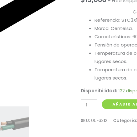
+ Free Shipp
C
Referencia: STC3X1
Marca: Centelsa.
Características: 6
Tensión de operac
Temperatura de o
lugares secos.
Temperatura de o
lugares secos.
Disponibilidad:
122 disp
Cable
AÑADIR A
Encauchetado
3x12
SKU:
00-3312
Categoría
Centelsa
cantidad