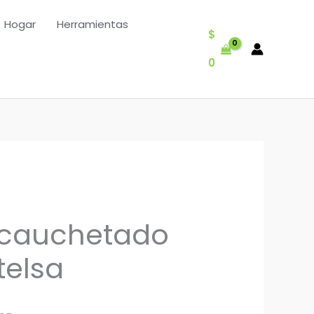
Hogar
Herramientas
$
0
ncauchetado
telsa