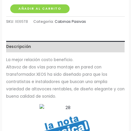
Cabina
AÑADIR AL CARRITO
Pasiva
SKU:
XE65TB
Categoría:
Cabinas Pasivas
6.5"
40W
Proel
cantidad
Descripción
La mejor relación costo beneficio.
Altavoz de dos vías para montaje en pared con
transformador.XEOS ha sido diseñado para que los
contratistas e instaladores que buscan una amplia
variedad de altavoces rentables, de diseño elegante y con
buena calidad de sonido.