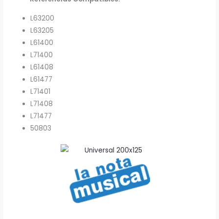
L63200
L63205
L61400
L71400
L61408
L61477
L71401
L71408
L71477
50803