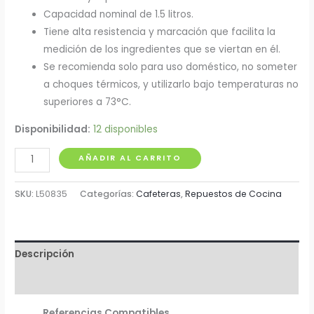
Capacidad nominal de 1.5 litros.
Tiene alta resistencia y marcación que facilita la
medición de los ingredientes que se viertan en él.
Se recomienda solo para uso doméstico, no someter
a choques térmicos, y utilizarlo bajo temperaturas no
superiores a 73°C.
Disponibilidad:
12 disponibles
Vaso
AÑADIR AL CARRITO
para
Licuadora
SKU:
L50835
Categorías:
Cafeteras
,
Repuestos de Cocina
en
Vidrio
Universal
Descripción
714-
508
Valoraciones (0)
cantidad
Referencias Compatibles.