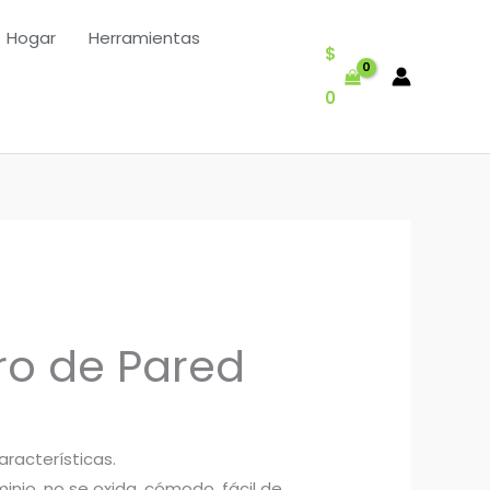
Hogar
Herramientas
$
0
o de Pared
aracterísticas.
nio, no se oxida, cómodo, fácil de