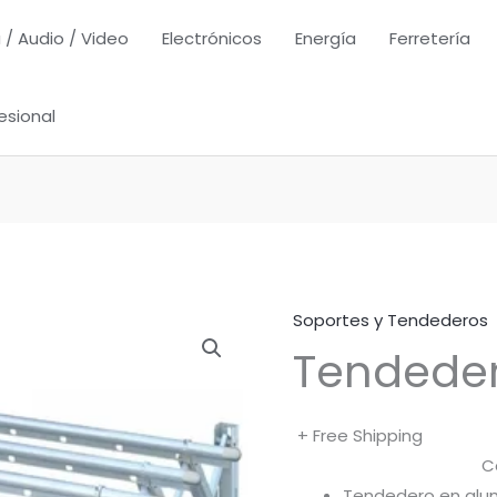
 / Audio / Video
Electrónicos
Energía
Ferretería
esional
Soportes y Tendederos
Tendeder
+ Free Shipping
C
Tendedero en alumi