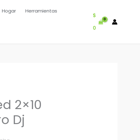
Hogar
Herramientas
$
0
ed 2×10
o Dj