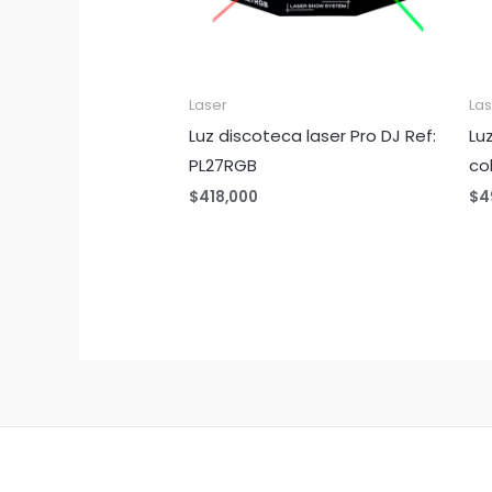
Laser
La
Luz discoteca laser Pro DJ Ref:
Lu
PL27RGB
co
$
418,000
$
4