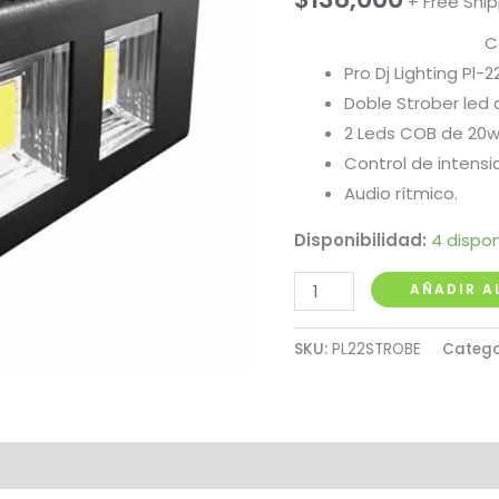
+ Free Shi
C
Pro Dj Lighting Pl-2
Doble Strober led 
2 Leds COB de 20w
Control de intensid
Audio rítmico.
Disponibilidad:
4 dispon
Strover
AÑADIR A
Led
2x10
SKU:
PL22STROBE
Catego
Blanco
Pro
Dj
cantidad