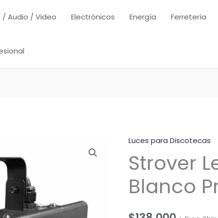
 / Audio / Video
Electrónicos
Energía
Ferretería
esional
Luces para Discotecas
Strover L
Blanco Pr
$
138,000