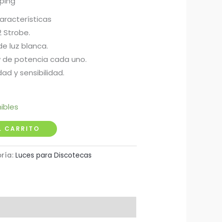
pping
aracterísticas
2 Strobe.
de luz blanca.
 de potencia cada uno.
ad y sensibilidad.
ibles
L CARRITO
ría:
Luces para Discotecas