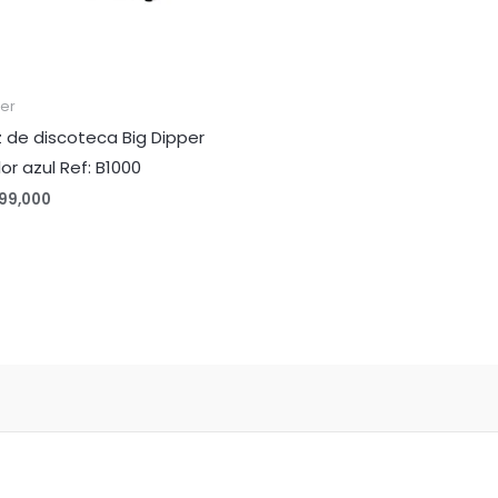
ser
z de discoteca Big Dipper
lor azul Ref: B1000
99,000