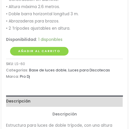
• Altura máxima 2.6 metros.
• Doble barra horizontal longitud 3 m.
• Abrazaderas para brazos.
• 2 Trípodes ajustables en altura.
Disponibilidad:
1 disponibles
Estructura
AÑADIR AL CARRITO
para
SKU:
LS-60
Luces
Categorías:
Base de luces doble
,
Luces para Discotecas
Pro
Marca:
Pro Dj
Dj
LS-
60
cantidad
Descripción
Descripción
Estructura para luces de doble trípode, con una altura