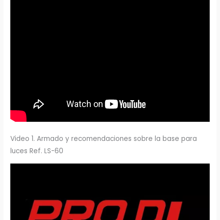
Video 1. Armado y recomendaciones sobre la base para
luces Ref. LS-60