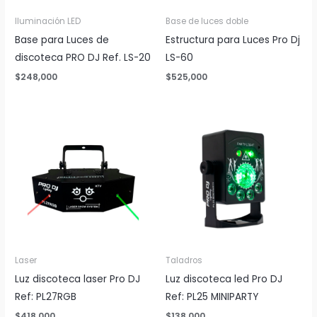
Iluminación LED
Base de luces doble
Base para Luces de
Estructura para Luces Pro Dj
discoteca PRO DJ Ref. LS-20
LS-60
$
248,000
$
525,000
Laser
Taladros
Luz discoteca laser Pro DJ
Luz discoteca led Pro DJ
Ref: PL27RGB
Ref: PL25 MINIPARTY
$
418,000
$
138,000