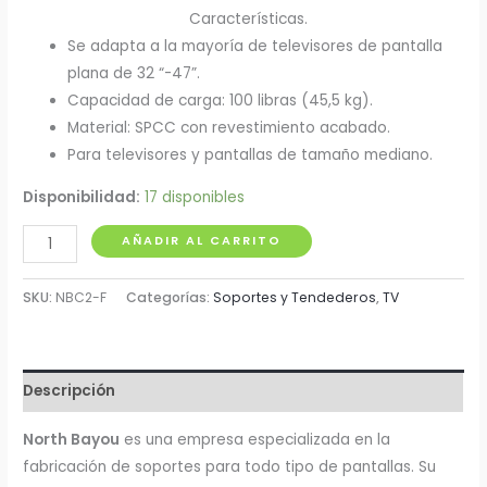
Características.
Se adapta a la mayoría de televisores de pantalla
plana de 32 “-47”.
Capacidad de carga: 100 libras (45,5 kg).
Material: SPCC con revestimiento acabado.
Para televisores y pantallas de tamaño mediano.
Disponibilidad:
17 disponibles
Soporte
AÑADIR AL CARRITO
Fijo
para
SKU:
NBC2-F
Categorías:
Soportes y Tendederos
,
TV
TV
32
"a
Descripción
47"
cantidad
North Bayou
es una empresa especializada en la
fabricación de soportes para todo tipo de pantallas. Su