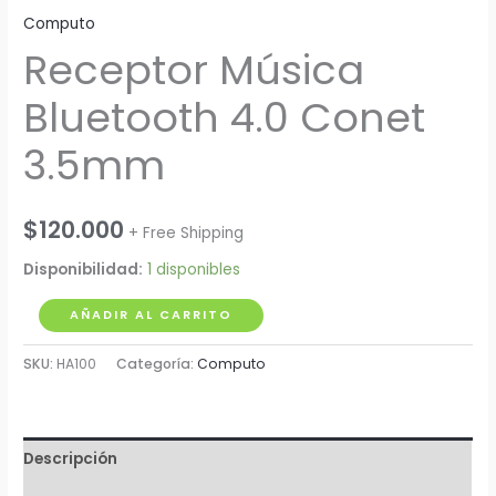
Computo
Receptor Música
Bluetooth 4.0 Conet
3.5mm
$
120.000
+ Free Shipping
Disponibilidad:
1 disponibles
Receptor
AÑADIR AL CARRITO
Música
SKU:
HA100
Categoría:
Computo
Bluetooth
4.0
Conet
3.5mm
Descripción
cantidad