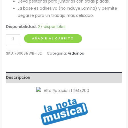
Lleva pestañas para juntarlas con otras placas.
La base es adhesiva (No Incluye Lamina) y permite
pegarse para un trabajo más delicado.
Disponibilidad:
27 disponibles
Protoboard
AÑADIR AL CARRITO
2
Buses
SKU:
706001/WB-102
Categoría:
Arduinos
con
Adhesivo
cantidad
Descripción