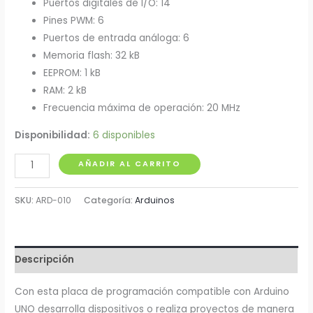
Puertos digitales de I/O: 14
Pines PWM: 6
Puertos de entrada análoga: 6
Memoria flash: 32 kB
EEPROM: 1 kB
RAM: 2 kB
Frecuencia máxima de operación: 20 MHz
Disponibilidad:
6 disponibles
Placa
AÑADIR AL CARRITO
de
Programación
SKU:
ARD-010
Categoría:
Arduinos
Uno
cantidad
Descripción
Con esta placa de programación compatible con Arduino
UNO desarrolla dispositivos o realiza proyectos de manera