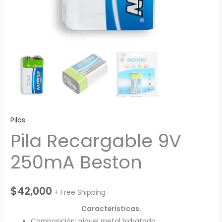
Pilas
Pila Recargable 9V
250mA Beston
$
42,000
+ Free Shipping
Características.
Composición: níquel metal hidratado.