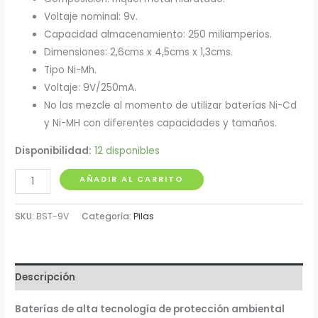
Voltaje nominal: 9v.
Capacidad almacenamiento: 250 miliamperios.
Dimensiones: 2,6cms x 4,5cms x 1,3cms.
Tipo Ni-Mh.
Voltaje: 9V/250mA.
No las mezcle al momento de utilizar baterías Ni-Cd
y Ni-MH con diferentes capacidades y tamaños.
Disponibilidad:
12 disponibles
Pila
AÑADIR AL CARRITO
Recargable
9V
SKU:
BST-9V
Categoría:
Pilas
250mA
Beston
cantidad
Descripción
Baterías de alta tecnología de protección ambiental