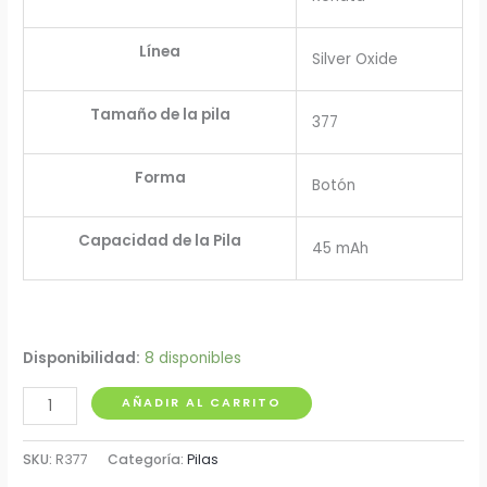
Línea
Silver Oxide
Tamaño de la pila
377
Forma
Botón
Capacidad de la Pila
45 mAh
Disponibilidad:
8 disponibles
Pila
AÑADIR AL CARRITO
SR626
Renata
SKU:
R377
Categoría:
Pilas
cantidad