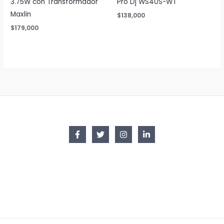
3.75W con Transformador
Pro Dj WS40S-WT
Maxlin
$
138,000
$
179,000