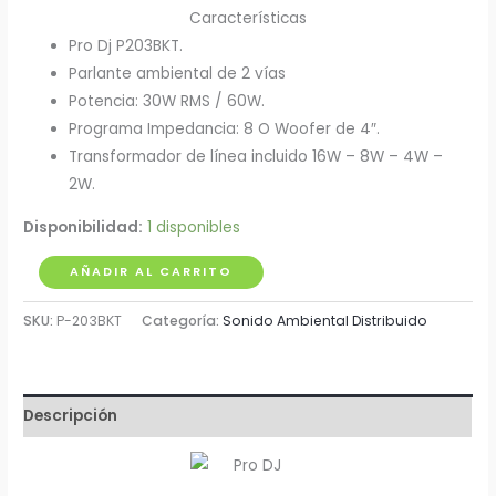
Características
Pro Dj P203BKT.
Parlante ambiental de 2 vías
Potencia: 30W RMS / 60W.
Programa Impedancia: 8 O Woofer de 4″.
Transformador de línea incluido 16W – 8W – 4W –
2W.
Disponibilidad:
1 disponibles
Pareja
AÑADIR AL CARRITO
de
SKU:
P-203BKT
Categoría:
Sonido Ambiental Distribuido
Cabinas
Ambientales
4"
30W
Descripción
Pro
Dj
x