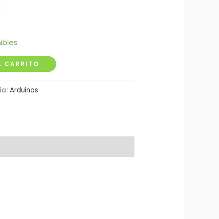
l
ibles
L CARRITO
ía:
Arduinos