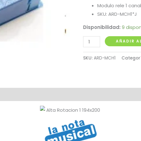
Modulo rele 1 cana
SKU: ARD-MCH1*J
Disponibilidad:
9 dispon
Modulo
AÑADIR A
Rele
1
SKU:
ARD-MCH1
Categor
Canal
cantidad