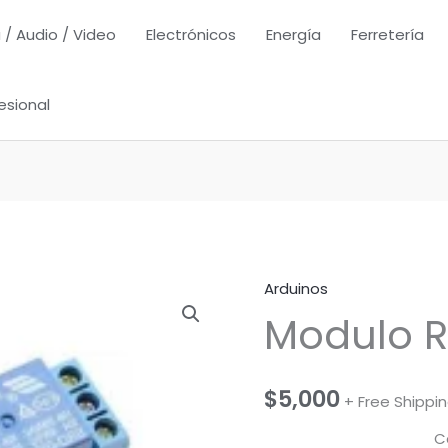
 / Audio / Video
Electrónicos
Energía
Ferretería
esional
Arduinos
Modulo R
$
5,000
+ Free Shippi
C