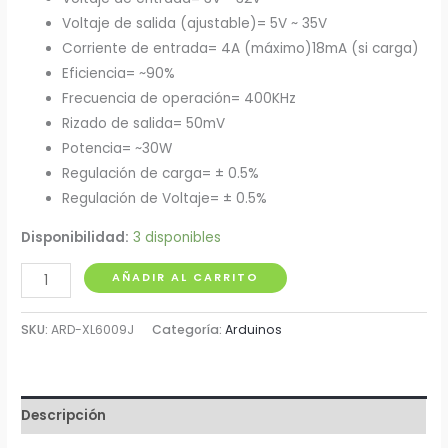
Voltaje de salida (ajustable)= 5V ~ 35V
Corriente de entrada= 4A (máximo)18mA (si carga)
Eficiencia= ~90%
Frecuencia de operación= 400KHz
Rizado de salida= 50mV
Potencia= ~30W
Regulación de carga= ± 0.5%
Regulación de Voltaje= ± 0.5%
Disponibilidad:
3 disponibles
Modulo
AÑADIR AL CARRITO
Fuente
Elevadora
SKU:
ARD-XL6009J
Categoría:
Arduinos
DC
5-
32V
Descripción
cantidad