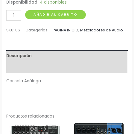
Disponibilidad:
4 disponibles
Mezclador
AÑADIR AL CARRITO
Pro
Dj
SKU:
U6
Categorías:
1-PAGINA INICIO
,
Mezcladores de Audio
U6
cantidad
Descripción
Valoraciones (0)
Consola Análoga.
Productos relacionados