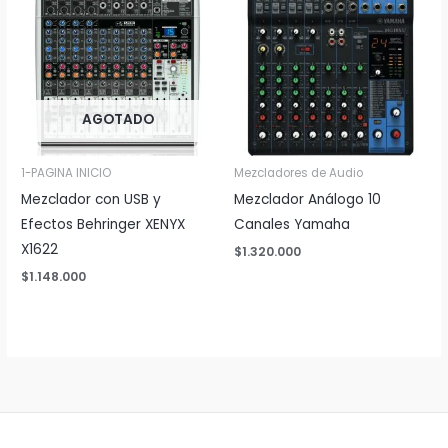
AGOTADO
1-PAGINA INICIO
Mezcladores de Audio
Mezclador con USB y
Mezclador Análogo 10
Efectos Behringer XENYX
Canales Yamaha
X1622
$
1.320.000
$
1.148.000