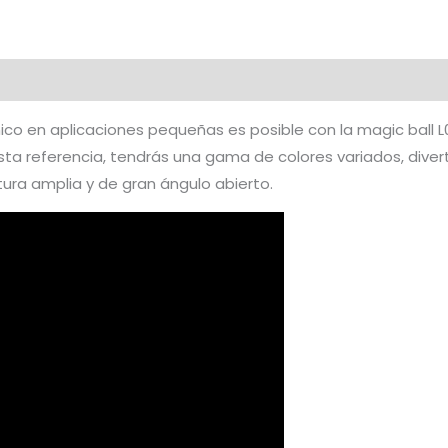
001
cantidad
co en aplicaciones pequeñas es posible con la magic ball L0
esta referencia, tendrás una gama de colores variados, divert
ra amplia y de gran ángulo abierto.