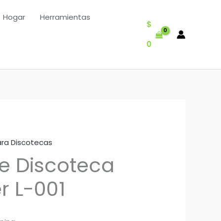
Hogar
Herramientas
$
0
ara Discotecas
de Discoteca
r L-001