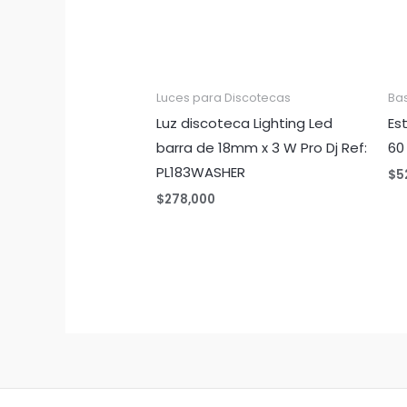
Luces para Discotecas
Ba
Luz discoteca Lighting Led
Es
barra de 18mm x 3 W Pro Dj Ref:
60
PL183WASHER
$
5
$
278,000