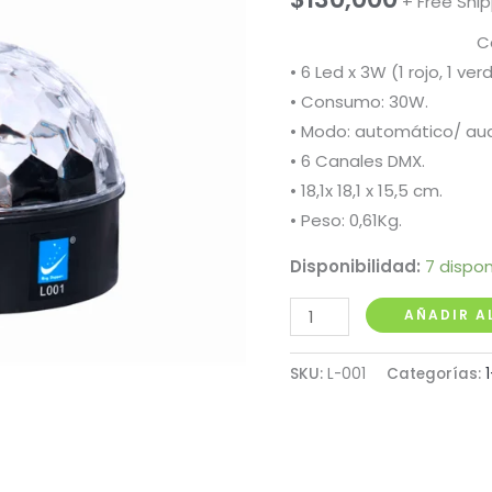
+ Free Shi
C
• 6 Led x 3W (1 rojo, 1 verd
• Consumo: 30W.
• Modo: automático/ aud
• 6 Canales DMX.
• 18,1x 18,1 x 15,5 cm.
• Peso: 0,61Kg.
Disponibilidad:
7 dispon
Luz
AÑADIR A
Led
de
SKU:
L-001
Categorías:
Discoteca
Big
Dipper
L-