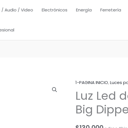
 / Audio / Video
Electrónicos
Energía
Ferretería
esional
1-PAGINA INICIO
,
Luces p
Luz Led 
Big Dippe
$
130,000