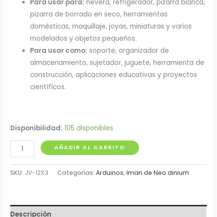
Para usar para:
nevera, refrigerador, pizarra blanca,
pizarra de borrado en seco, herramientas
domésticas, maquillaje, joyas, miniaturas y varios
modelados y objetos pequeños.
Para usar como:
soporte, organizador de
almacenamiento, sujetador, juguete, herramienta de
construcción, aplicaciones educativas y proyectos
científicos.
Disponibilidad:
105 disponibles
Imán
AÑADIR AL CARRITO
de
Neodimio
SKU:
JV-12X3
Categorías:
Arduinos
,
Iman de Neo dinium
Circular
12x3
mm
Descripción