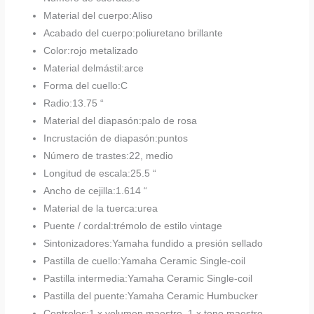
Material del cuerpo:
Aliso
Acabado del cuerpo:
poliuretano brillante
Color:
rojo metalizado
Material del
mástil
:
arce
Forma del cuello:
C
Radio:
13.75 “
Material del diapasón:
palo de rosa
Incrustación de diapasón:
puntos
Número de trastes:
22, medio
Longitud de escala:
25.5 “
Ancho de cejilla:
1.614 “
Material de la tuerca:
urea
Puente / cordal:
trémolo de estilo vintage
Sintonizadores:
Yamaha fundido a presión sellado
Pastilla de cuello:
Yamaha Ceramic Single-coil
Pastilla intermedia:
Yamaha Ceramic Single-coil
Pastilla del puente:
Yamaha Ceramic Humbucker
Controles:
1 x volumen maestro, 1 x tono maestro,