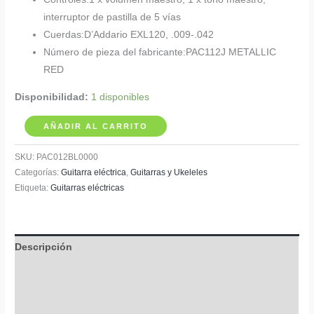
interruptor de pastilla de 5 vías
Cuerdas:
D’Addario EXL120, .009-.042
Número de pieza del fabricante:
PAC112J METALLIC
RED
Disponibilidad:
1 disponibles
Guitarra
AÑADIR AL CARRITO
Eléctrica
SKU:
PAC012BL0000
Yamaha
Categorías:
Guitarra eléctrica
,
Guitarras y Ukeleles
Pacifica
Etiqueta:
Guitarras eléctricas
PAC112J
cantidad
Descripción
Información adicional
Valoraciones (0)