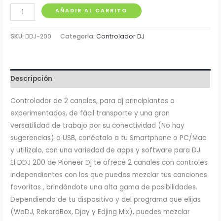
Controlador
AÑADIR AL CARRITO
DJ
Pioneer
SKU:
DDJ-200
Categoría:
Controlador DJ
DDJ-
200
cantidad
Descripción
Controlador de 2 canales, para dj principiantes o
experimentados, de fácil transporte y una gran
versatilidad de trabajo por su conectividad (No hay
sugerencias) o USB, conéctalo a tu Smartphone o PC/Mac
y utilízalo, con una variedad de apps y software para DJ.
El DDJ 200 de Pioneer Dj te ofrece 2 canales con controles
independientes con los que puedes mezclar tus canciones
favoritas , brindándote una alta gama de posibilidades.
Dependiendo de tu dispositivo y del programa que elijas
(WeDJ, RekordBox, Djay y Edjing Mix), puedes mezclar