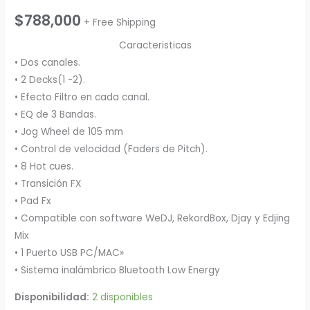
$
788,000
+ Free Shipping
Caracteristicas
• Dos canales.
• 2 Decks(1 -2).
• Efecto Filtro en cada canal.
• EQ de 3 Bandas.
• Jog Wheel de 105 mm
• Control de velocidad (Faders de Pitch).
• 8 Hot cues.
• Transición FX
• Pad Fx
• Compatible con software WeDJ, RekordBox, Djay y Edjing
Mix
• 1 Puerto USB PC/MAC»
• Sistema inalámbrico Bluetooth Low Energy
Disponibilidad:
2 disponibles