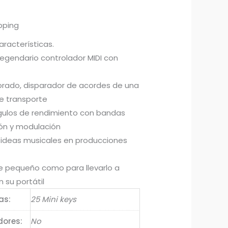
pping
aracterísticas.
legendario controlador MIDI con
orado, disparador de acordes de una
de transporte
gulos de rendimiento con bandas
ión y modulación
 ideas musicales en producciones
e pequeño como para llevarlo a
 su portátil
as:
25 Mini keys
ores:
No