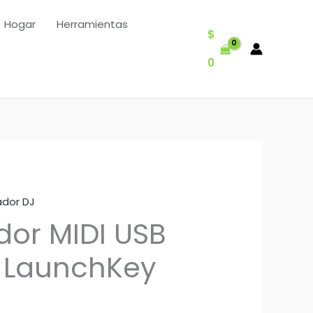
Hogar
Herramientas
$
0
ador DJ
dor MIDI USB
 LaunchKey