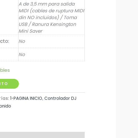
A de 3,5 mm para salida
MIDI (cables de ruptura MIDI
din NO incluidos) / Toma
USB / Ranura Kensington
Mini Saver
cto:
No
No
ibles
ITO
rías:
1-PAGINA INICIO
,
Controlador DJ
onido