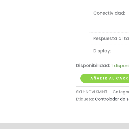
Conectividad:
Respuesta al ta
Display:
Disponibilidad:
1 dispon
Controlador
AÑADIR AL CARR
MIDI
SKU:
NOVLKMIN3
Catego
USB
Etiqueta:
Controlador de s
Novation
LaunchKey
Mini
MK3