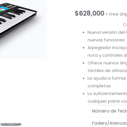
$
628,000
+ Free Shi
C
Nueva versión del 
nuevas funciones
Arpegiador incorp
nota y controles 
Ofrece nuevos án
táctiles de afinac
Le ayuda a formar
completas
Lo suficientement
cualquier parte con
Número de Tecl
Faders/Atenuad