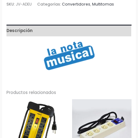
Pata
SKU:
JV-ADEU
Categorías:
Convertidores
,
Multitomas
Plana
a
Clavija
Descripción
Europea
cantidad
Productos relacionados