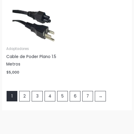
Adaptadores
Cable de Poder Plano 1.5
Metros
$
5,000
1
2
3
4
5
6
7
→