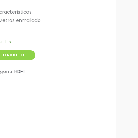
ng
aracterísticas.
5 Metros enmallado
M
ibles
L CARRITO
goría:
HDMI