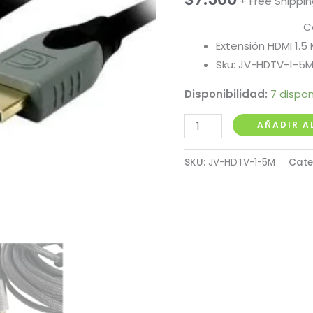
+ Free Shippi
C
Extensión HDMI 1.
Sku: JV-HDTV-1-5
Disponibilidad:
7 dispon
Cable
AÑADIR A
HDMI
Enmallado
SKU:
JV-HDTV-1-5M
Cate
1.5
Metros
cantidad