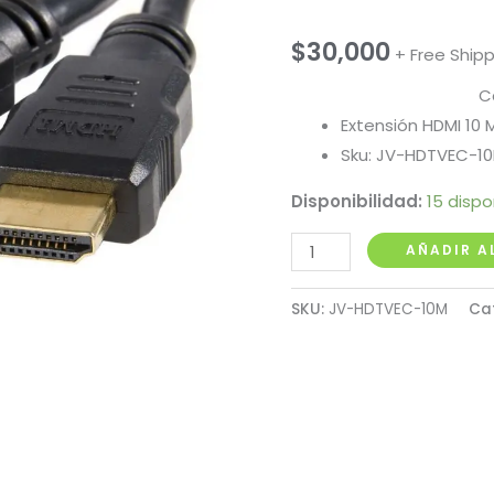
$
30,000
+ Free Ship
C
Extensión HDMI 10
Sku: JV-HDTVEC-1
Disponibilidad:
15 dispo
Cable
AÑADIR A
HDMI
Encauchetado
SKU:
JV-HDTVEC-10M
Ca
10
Metros
cantidad