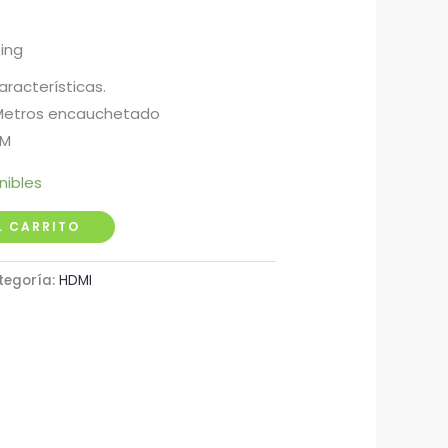
ping
aracterísticas.
 Metros encauchetado
0M
nibles
L CARRITO
tegoría:
HDMI