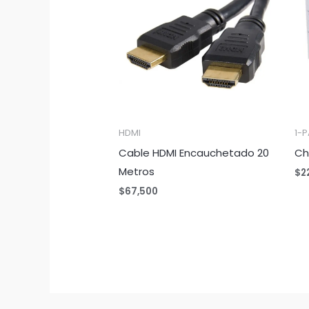
HDMI
1-P
Cable HDMI Encauchetado 20
Ch
Metros
$
2
$
67,500