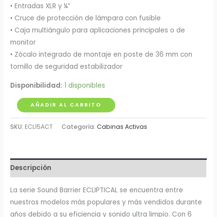
• Entradas XLR y ¼”
• Cruce de protección de lámpara con fusible
• Caja multiángulo para aplicaciones principales o de
monitor
• Zócalo integrado de montaje en poste de 36 mm con
tornillo de seguridad estabilizador
Disponibilidad:
1 disponibles
Cabina
AÑADIR AL CARRITO
Activa
SKU:
ECL15ACT
Categoría:
Cabinas Activas
15"
SoundBarrier
cantidad
Descripción
La serie Sound Barrier ECLIPTICAL se encuentra entre
nuestros modelos más populares y más vendidos durante
años debido a su eficiencia y sonido ultra limpio. Con 6