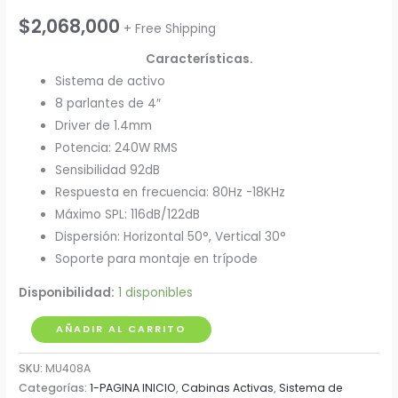
$
2,068,000
+ Free Shipping
Características.
Sistema de activo
8 parlantes de 4″
Driver de 1.4mm
Potencia: 240W RMS
Sensibilidad 92dB
Respuesta en frecuencia: 80Hz -18KHz
Máximo SPL: 116dB/122dB
Dispersión: Horizontal 50°, Vertical 30°
Soporte para montaje en trípode
Disponibilidad:
1 disponibles
Cabina
AÑADIR AL CARRITO
Lineal
SKU:
MU408A
Beta
Categorías:
1-PAGINA INICIO
,
Cabinas Activas
,
Sistema de
Three