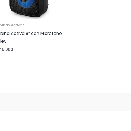
binas Activas
bina Activa 8″ con Micrófono
lley
45,000