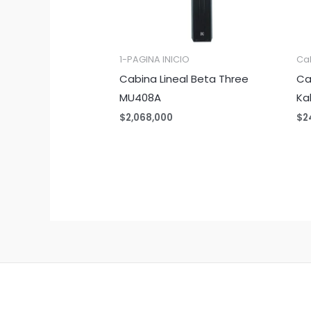
1-PAGINA INICIO
Ca
Cabina Lineal Beta Three
Ca
MU408A
Ka
$
2,068,000
$
2