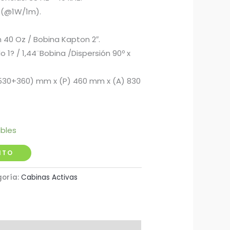
B (@1W/1m).
 40 Oz / Bobina Kapton 2″.
 1? / 1,44¨Bobina /Dispersión 90º x
(530+360) mm x (P) 460 mm x (A) 830
ibles
ITO
oría:
Cabinas Activas