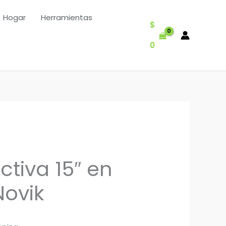
Hogar
Herramientas
$
0
tiva 15″ en
ovik