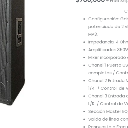
+ Free Shi
C
Configuración: Ga
potenciado de 2 v
MP3.
Impedancia: 4 Oh
Amplificador: 350
Mixer incorporado 
Chanel 1 Puerto U
completos / Cont
Chanel 2 Entrada 
1/4¨ / Control de 
Chanel 3 Entrada 
L/R / Control de 
Sección Master EQ
Salida de linea con
Respuesta a Frecue