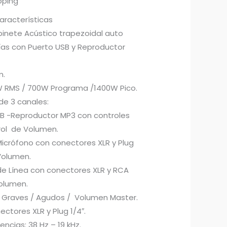
pping
aracterísticas
binete Acústico trapezoidal auto
ías con Puerto USB y Reproductor
m.
W RMS / 700W Programa /1400W Pico.
de 3 canales:
SB -Reproductor MP3 con controles
rol de Volumen.
Micrófono con conectores XLR y Plug
Volumen.
de Línea con conectores XLR y RCA
Volumen.
 Graves / Agudos / Volumen Master.
ectores XLR y Plug 1/4″.
ncias: 38 Hz – 19 kHz.