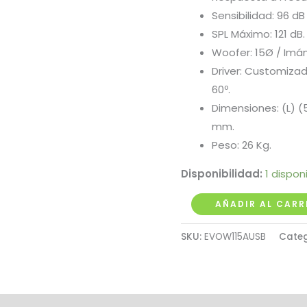
Sensibilidad: 96 d
SPL Máximo: 121 dB.
Woofer: 15Ø / Imán
Driver: Customizado
60º.
Dimensiones: (L) 
mm.
Peso: 26 Kg.
Disponibilidad:
1 dispon
Cabina
AÑADIR AL CARR
Activa
SKU:
EVOW115AUSB
Categ
15"
en
Madera
Novik