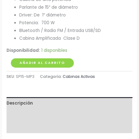
Parlante de 15″ de diámetro
Driver: De 1″ diámetro
Potencia: 700 W
Bluetooth / Radio FM / Entrada USB/SD
Cabina Amplificada Clase D
Disponibilidad:
1 disponibles
Cabina
AÑADIR AL CARRITO
Activa
SKU:
SP15-MP3
Categoría:
Cabinas Activas
15"
350W
Pro
Dj
Descripción
Clase
Información adicional
D
cantidad
Valoraciones (0)