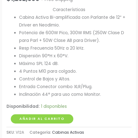
Características
Cabina Activa Bi-amplificada con Parlante de 12″ +
Driver en Neodimio.
Potencia de 600W Pico, 300W RMS (250W Clase D
para Parl + 50W Clase AB para Driver).
Resp Frecuencia 50Hz a 20 kHz.
Dispersión 90°H x 60°V.
Máximo SPL 124 dB.
4 Puntos M10 para colgado.
Control de Bajos y Altos.
Entrada Conector combo XLR/Plug.
Inclinación 44° para uso como Monitor.
Disponibilidad:
1 disponibles
Cabina
AÑADIR AL CARRITO
Activa
SKU:
V12A
Categoría:
Cabinas Activas
12"