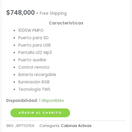
$
748,000
+ Free Shipping
Características
1000W PMPO
Puerto para SD
Puerto para USB
Pantalla LED Mp3
Puerto auxiliar
Control remoto
Batería recargable
Iluminación RGB
Tecnología TWS
Disponibilidad:
1 disponibles
Cabina
AÑADIR AL CARRITO
Activa
SKU:
JRPT00159
Categoría:
Cabinas Activas
8"