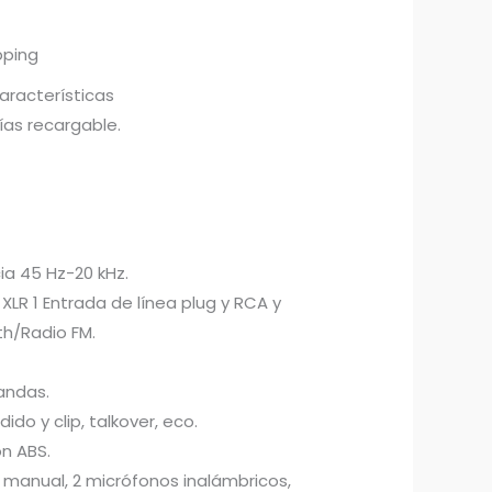
pping
aracterísticas
ías recargable.
ia 45 Hz-20 kHz.
XLR 1 Entrada de línea plug y RCA y
h/Radio FM.
bandas.
ido y clip, talkover, eco.
ón ABS.
, manual, 2 micrófonos inalámbricos,