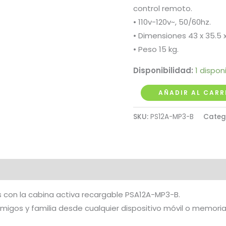
control remoto.
• 110v-120v~, 50/60hz.
• Dimensiones 43 x 35.5 
• Peso 15 kg.
Disponibilidad:
1 dispon
Cabina
AÑADIR AL CARR
Activa
SKU:
PS12A-MP3-B
Categ
12"
220W
Pro
Dj
Bluetooth
y
s con la cabina activa recargable PSA12A-MP3-B.
MP3
amigos y familia desde cualquier dispositivo móvil o memor
cantidad