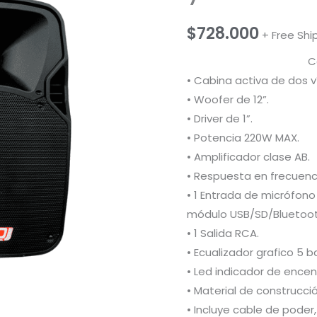
$
728.000
+ Free Shi
C
• Cabina activa de dos v
• Woofer de 12”.
• Driver de 1”.
• Potencia 220W MAX.
• Amplificador clase AB.
• Respuesta en frecuenc
• 1 Entrada de micrófono 
módulo USB/SD/Bluetoot
• 1 Salida RCA.
• Ecualizador grafico 5 
• Led indicador de encend
• Material de construcci
• Incluye cable de poder