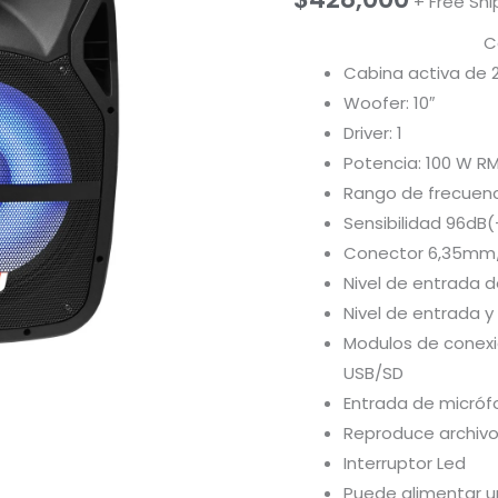
+ Free Shi
C
Cabina activa de 2 
Woofer: 10″
Driver: 1
Potencia: 100 W R
Rango de frecuenc
Sensibilidad 96dB
Conector 6,35mm
Nivel de entrada 
Nivel de entrada 
Modulos de conexio
USB/SD
Entrada de micróf
Reproduce archiv
Interruptor Led
Puede alimentar u