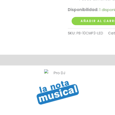
Disponibilidad:
1 dispon
Cabina
AÑADIR AL CARR
Activa
SKU:
PB-10CMP3-LED
Cat
10"
90W
Pro
Dj
cantidad