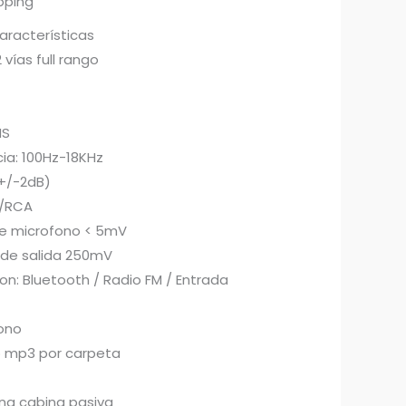
pping
aracterísticas
vías full rango
MS
ia: 100Hz-18KHz
(+/-2dB)
/RCA
de microfono < 5mV
y de salida 250mV
n: Bluetooth / Radio FM / Entrada
ono
o mp3 por carpeta
na cabina pasiva